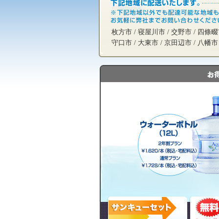
枚方市 / 寝屋川市 / 交野市 / 四條畷
守口市 / 大東市 / 京田辺市 / 八幡市